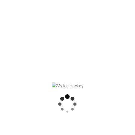
RECENT POSTS
GAME SYNCHRONIZATION, INCLUDING RESULTS
STRONG PARTNERSHIP – GERETSRIED RIVER RATS
„EIN BLICK AUF DAS WETTKAMPFMANAGEMENT“ MIT GERD GRUBER, EISHOCKEY AKADEMIE STEIERMARK