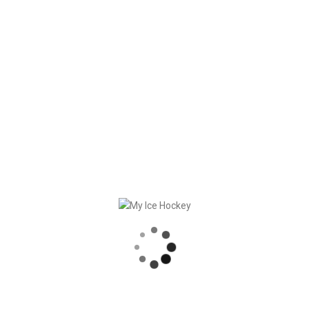
un’occhiata!
RECENT POSTS
SINCRONIZZAZIONE DELLE PARTITE, COMPRESI I RISULTATI
SOLIDA COLLABORAZIONE – GERETSRIED RIVER RATS
„EIN BLICK AUF DAS WETTKAMPFMANAGEMENT“ MIT GERD GRUBER, EISHOCKEY AKADEMIE STEIERMARK