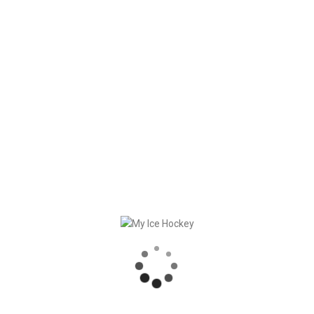
 questo emozionante mondo SportsTech.
 regionali
e soldi extra facendo lo sport che ami
? I nostri
fantastici pr
più! – raggiungere.
Profilio
Co
l
Devi avere forti capacità di vendita e di servizio
Tut
le
al cliente e una vasta rete nella comunità
sar
za
sportiva. Genererai nuovi lead per i clienti e
com