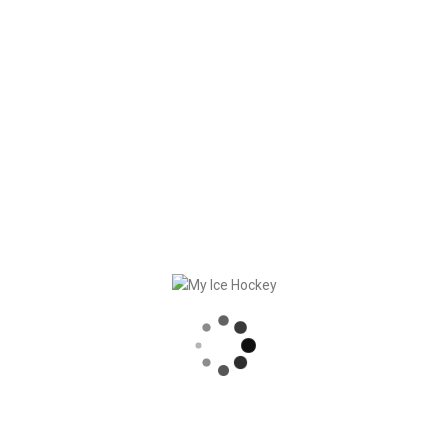
RECENT POSTS
SYNCHRONISATION DES MATCHS, RÉSULTATS COMPRIS
PARTENARIAT SOLIDE – GERETSRIED RIVER RATS
„EIN BLICK AUF DAS WETTKAMPFMANAGEMENT“ MIT GERD GRUBER, EISHOCKEY AKADEMIE STEIERMARK