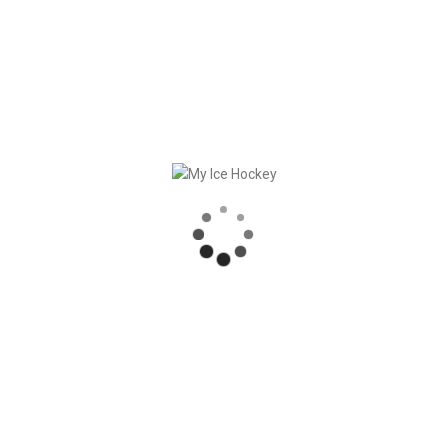
READ MORE
In
Okategoriserad
Posted
januari 2, 2024
My Ice Hockey – Översyn
av året
2023 är över. Vi har sammanställt de
viktigaste nyheterna för oss i en kort
video. Njut av den – vi ser fram emot
2024. Klicka här för att läsa årets
recension
READ MORE