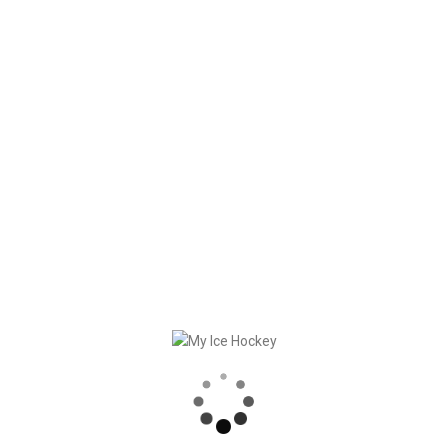
Wow – My Ice Hockey communityt har redan skapat 3 664
träningsövningar för ishockey!
Och det bästa är att alla kunder kan dra nytta av dem gratis!
Använder du (eller din klubb) redan My Ice Hockey?
Om
inte, ansök om ett 20-dagars demokonto här.
RECENT POSTS
MY ICE HOCKEY: CHRISTIAN FRANZ
SLUTET AV SÄSONGEN = DAGS FÖR SÄSONGSHANDLINGAR