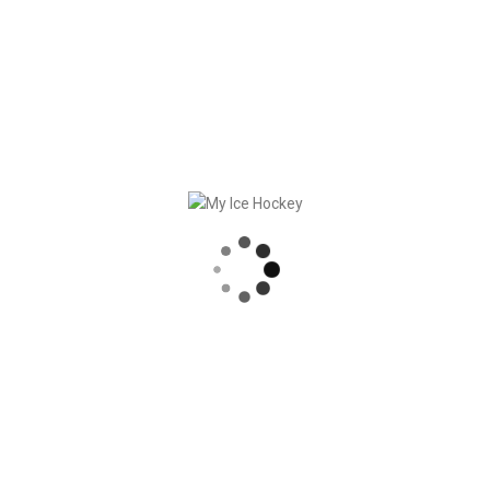
worten!
RECENT POSTS
STARKE PARTNERSCHAFT – GERETSRIED RIVER RATS
„EIN BLICK AUF DAS WETTKAMPFMANAGEMENT“ MIT GERD GRUBER, EISHOCKEY AKADEMIE STEIERMARK