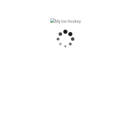
Ice Hockey. Ein weiterer
grossartiger Zeitsparer
von
mtliche Kunden kostenlos.
reits testen und bin
«In wenigen Stunden konnte i