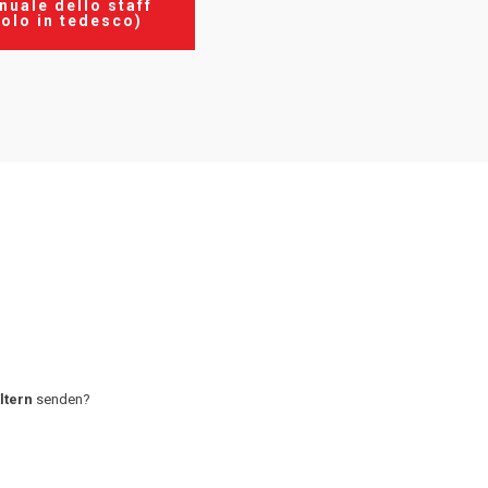
nuale dello staff
solo in tedesco)
ltern
senden?