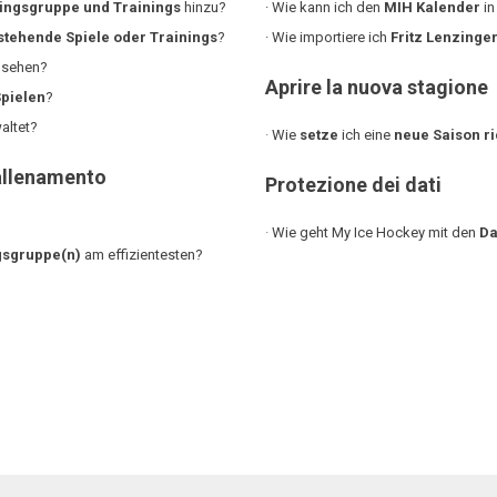
ningsgruppe und Trainings
hinzu?
· Wie kann ich den
MIH Kalender
in
stehende Spiele oder Trainings
?
· Wie importiere ich
Fritz Lenzinger
sehen?
Aprire la nuova stagione
Spielen
?
altet?
·
Wie
setze
ich eine
neue Saison ri
 allenamento
Protezione dei dati
·
Wie geht My Ice Hockey mit den
Da
gsgruppe(n)
am effizientesten?