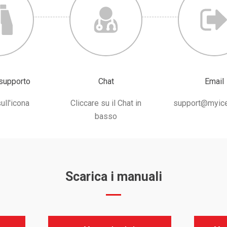
 supporto
Chat
Email
ull'icona
Cliccare su il Chat in
support@myice
basso
Scarica i
manuali