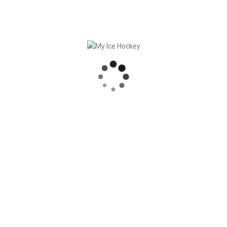
In
Testimonianze
Posted
Ottobre 14, 2024
Testimonianza: Philipp
Bohnenblust,
Responsabile Sport SCL
Young Tigers e
Assistente Responsabile
Sport SCL Tigers
Nel dinamico mondo dell’hockey su
ghiaccio, dove l’efficienza e la precisione
possono fare la differenza tra una vittoria
e una sconfitta, un epotente sistema di
gestione della [...]