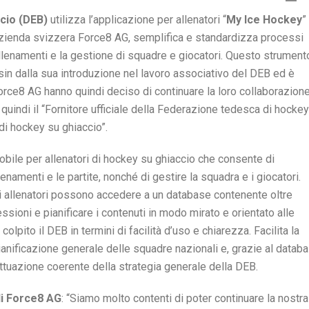
cio (DEB)
utilizza l’applicazione per allenatori “
My Ice Hockey
”
’azienda svizzera Force8 AG, semplifica e standardizza processi
allenamenti e la gestione di squadre e giocatori. Questo strument
 sin dalla sua introduzione nel lavoro associativo del DEB ed è
rce8 AG hanno quindi deciso di continuare la loro collaborazion
 quindi il “Fornitore ufficiale della Federazione tedesca di hockey
di hockey su ghiaccio”.
obile per allenatori di hockey su ghiaccio che consente di
lenamenti e le partite, nonché di gestire la squadra e i giocatori.
li allenatori possono accedere a un database contenente oltre
sioni e pianificare i contenuti in modo mirato e orientato alle
lpito il DEB in termini di facilità d’uso e chiarezza. Facilita la
pianificazione generale delle squadre nazionali e, grazie al datab
ttuazione coerente della strategia generale della DEB.
di Force8 AG
: “Siamo molto contenti di poter continuare la nostra