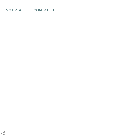
NOTIZIA
CONTATTO
A A LAVORARE CON L’APPLICAZIONE “MY ICE HOCKEY”