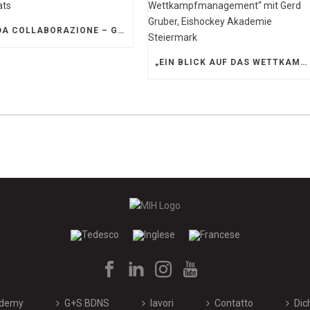
SOLIDA COLLABORAZIONE – GERETSRIED RIVER RATS
„EIN BLICK AUF DAS WETTKAMPFMANAGEMENT“ MIT GERD GRUBER, EISHOCKEY AKADEMIE STEIERMARK
demy
G+S BDNS
lavori
Contatto
Dic