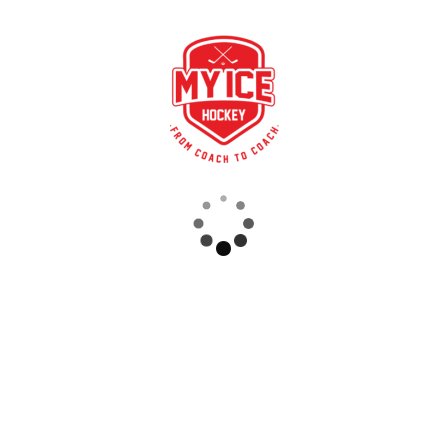
Plattform von My Ice Hockey kannst Du
via PC/Mac oder via Deinem Handy: alle
Deine geplanten Trainingseinsätze
anschauen können alle Deine geplanten
Spieleinsätze [...]
READ MORE