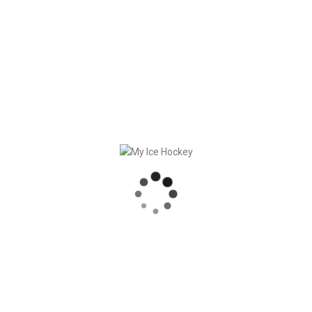
In
Kunden
Posted
Juni 23, 2017
Viele neue Kunden
Die Sommersaison wird in den Clubs nicht
nur genutzt, um die Muskeln im Kraftraum
zu stählern, sondern auch um die Saison
17/18 möglichst effizient zu planen. Wir
freuen uns, dass sich in diesem [...]
READ MORE