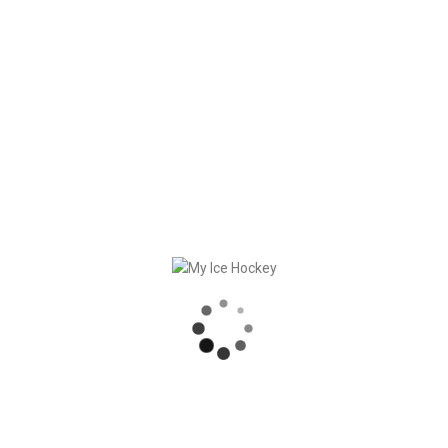
READ MORE
In
Kunden
Posted
September 12, 2025
Neuer Kunde – Jung
Eisbären Regensburg
Wir freuen uns bekannt zu geben, dass wir
bei den Jung Eisbären Regensburg My Ice
Hockey erfolgreich implementiert haben.
Mit My Ice Hockey können die Eisbären
nun: – Spielpläne und [...]