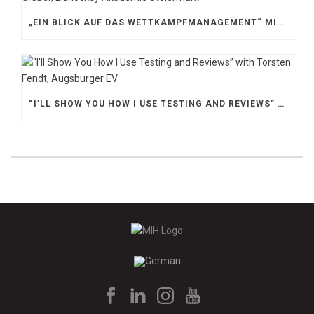
„EIN BLICK AUF DAS WETTKAMPFMANAGEMENT“ MIT GERD GRUBER, EISHOCKEY AKADEMIE STEIERMARK
“I’LL SHOW YOU HOW I USE TESTING AND REVIEWS” WITH TORSTEN FENDT, AUGSBURGER EV