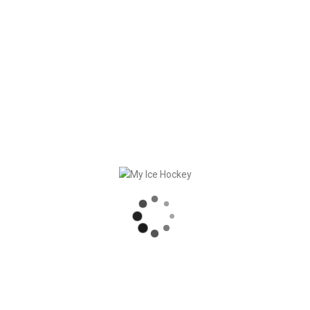
MY ICE HOCKEY: CHRISTIAN FRANZ
SLUTET AV SÄSONGEN = DAGS FÖR SÄSONGSHANDLINGAR
DUMP & CHASE RAPPORTERAR OM MY ICE HOCKEY
MY ICE HOCKEY: LOS INTEGRATION