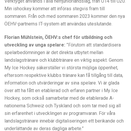
Verktyget används i alla herrjuniorlandslag, från U14 till U20.
Min ishockey kommer att införas stegvis fram till
sommaren. Från och med sommaren 2023 kommer den nya
ÖEHV-partnerns IT-system att användas uteslutande.
Florian Mühlstein, ÖEHV:s chef för utbildning och
utveckling av unga spelare:
”Förutom att standardisera
spelarbedömningen är det direkta utbytet mellan
landslagstränare och klubbtränare en viktig aspekt. Genom
My Ice Hockey säkerställer vi största möjliga öppenhet,
eftersom respektive klubbs tränare kan få tillgång till data,
information och utvärderingar av sina spelare. Vi är glada
över att ha fått en etablerad och erfaren partner i My Ice
Hockey, som också samarbetar med de etablerade A-
nationerna Schweiz och Tyskland och som tar med sig all
sin erfarenhet i utvecklingen av programvaran. För våra
landslagstränare innebär digitaliseringen ett berikande och
underlättande av deras dagliga arbete.”