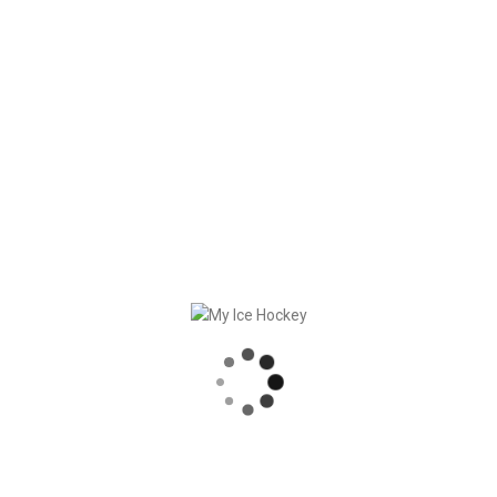
We are happy to work with the
following clubs
.
RECENT POSTS
MY ICE HOCKEY: CHRISTIAN FRANZ
SLUTET AV SÄSONGEN = DAGS FÖR SÄSONGSHANDLINGAR
DUMP & CHASE RAPPORTERAR OM MY ICE HOCKEY