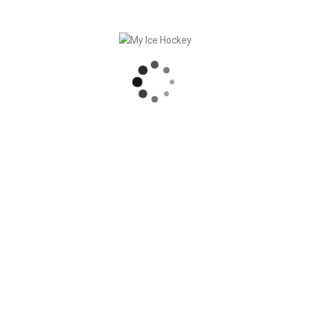
touch here
.
RECENT POSTS
MY ICE HOCKEY: CHRISTIAN FRANZ
SLUTET AV SÄSONGEN = DAGS FÖR SÄSONGSHANDLINGAR
DUMP & CHASE RAPPORTERAR OM MY ICE HOCKEY