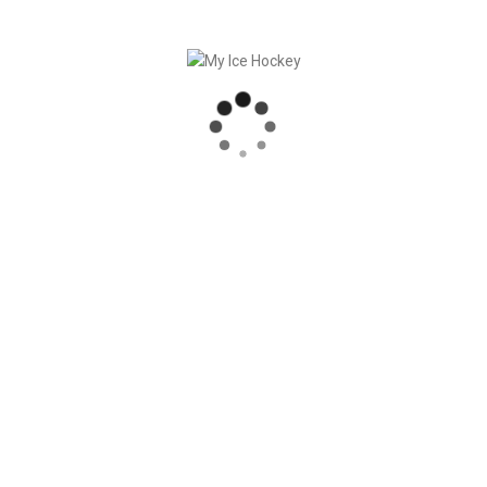
Register now!
RECENT POSTS
MY ICE HOCKEY: CHRISTIAN FRANZ
SLUTET AV SÄSONGEN = DAGS FÖR SÄSONGSHANDLINGAR
DUMP & CHASE RAPPORTERAR OM MY ICE HOCKEY