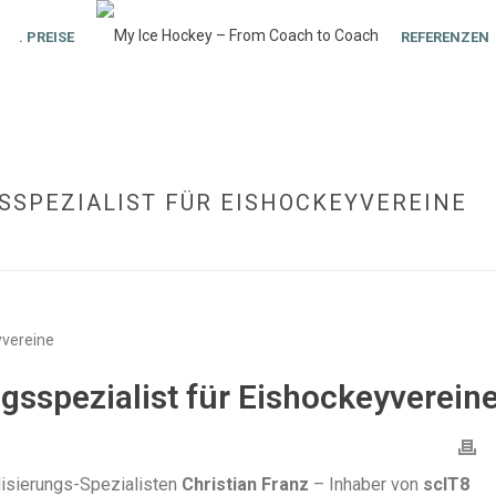
. PREISE
REFERENZEN
GSSPEZIALIST FÜR EISHOCKEYVEREINE
HOME
»
SCIT8 – DER
ngsspezialist für Eishockeyverein
alisierungs-Spezialisten
Christian Franz
– Inhaber von
scIT8