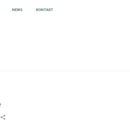
. NEWS
. KONTAKT
 DIGIALISIERUNGSSPEZIALIST FÜR EISHOCKEYVEREINE
e