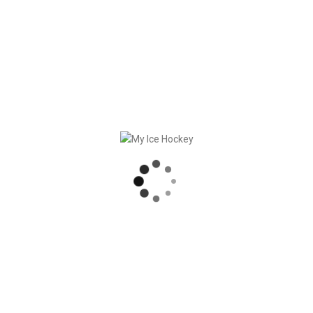
nen während der Saison gearbeitet hast, visualisiere die
lstatistiken
.
o.
RECENT POSTS
STARKE PARTNERSCHAFT – GERETSRIED RIVER RATS
„EIN BLICK AUF DAS WETTKAMPFMANAGEMENT“ MIT GERD GRUBER, EISHOCKEY AKADEMIE STEIERMARK