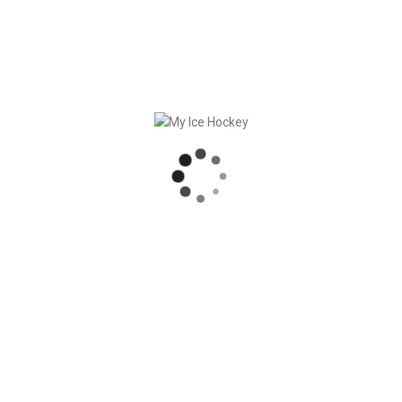
Lade die Spieler Mobile App auf
Dein Smartphone/Tablet
Video
Mehr
Infos
Coach