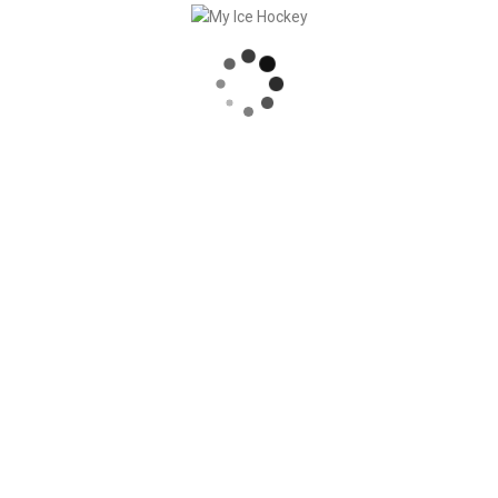
RECENT POSTS
SINCRONIZZAZIONE DELLE PARTITE, COMPRESI I RISULTATI
SOLIDA COLLABORAZIONE – GERETSRIED RIVER RATS
„EIN BLICK AUF DAS WETTKAMPFMANAGEMENT“ MIT GERD GRUBER, EISHOCKEY AKADEMIE STEIERMARK