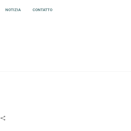
NOTIZIA
CONTATTO
IELE SYNC – SYNCHRONISE MAINTENANT TES MATCHS