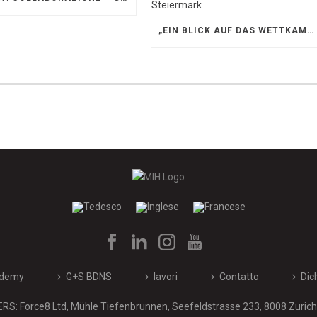
„EIN BLICK AUF DAS WETTKAMPFMANAGEMENT“ MIT GERD GRUBER, EISHOCKEY AKADEMIE STEIERMARK
demy
G+S BDNS
lavori
Contatto
Dic
: Force8 Ltd, Mühle Tiefenbrunnen, Seefeldstrasse 233, 8008 Zurich 