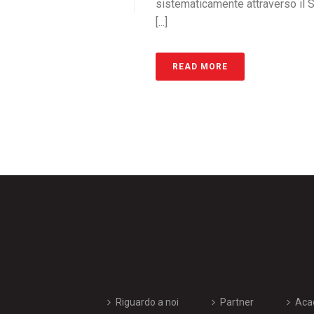
sistematicamente attraverso il S
[...]
READ MORE
Riguardo a noi
Partner
Aca