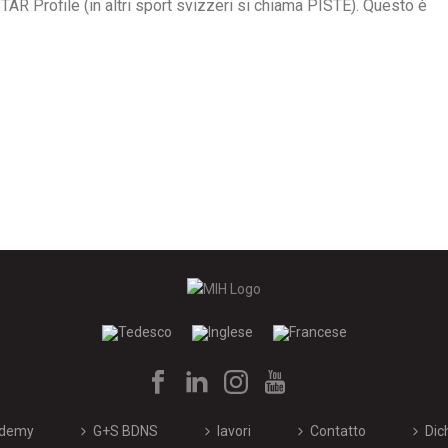
TAR Profile (in altri sport svizzeri si chiama PISTE). Questo è
demy
G+S BDNS
lavori
Contatto
Dic