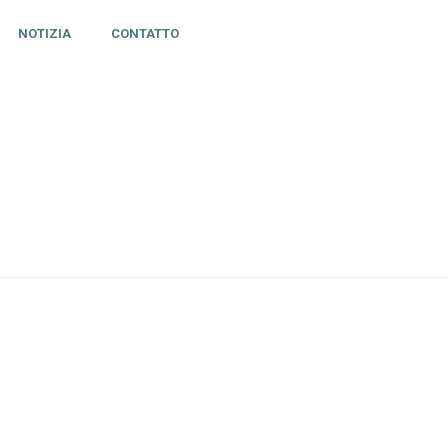
NOTIZIA
CONTATTO
HOME
»
ARCHIVES FOR GIUGNO 2023