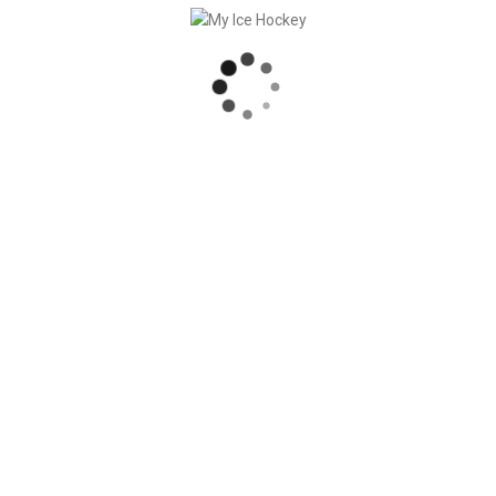
In
Produits
Posted
juin 23, 2023
STAR Profile entièrement
numérique
En Suisse, à partir du niveau U13, tous les
jeunes joueurs ambitieux sont
systématiquement évalués via STAR
Profile (dans d’autres sports suisses, cela
s’appelle PISTE). Cela est [...]
READ MORE