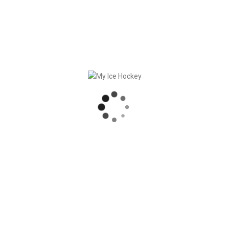
ger und Event.
epasst oder gelöscht werden.
gnahme der kommenden Saison. Was möchtest Du wann trainiere
 (SP=20 Punkte) und Teilelemente (TE=5 Punkte). Öffne nun den 
hten Monat im Kalender.
endet My Ice Hockey ein genialer Algorithmus. Dieser rechnet f