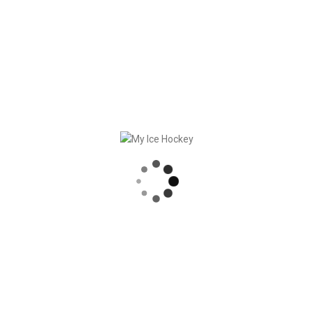
 implement and document the existing training concept in order to
RECENT POSTS
STRONG PARTNERSHIP – GERETSRIED RIVER RATS
„EIN BLICK AUF DAS WETTKAMPFMANAGEMENT“ MIT GERD GRUBER, EISHOCKEY AKADEMIE STEIERMARK