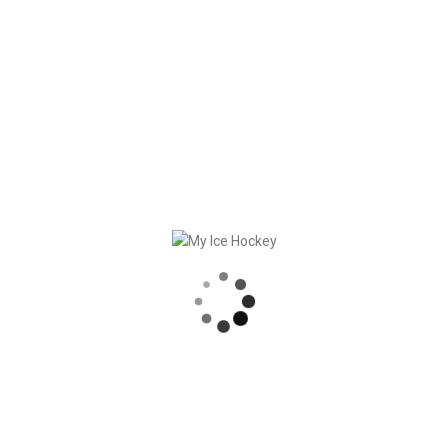
bers
’000+ stored exercises)
players and the staff
e monitoring module.
RECENT POSTS
STRONG PARTNERSHIP – GERETSRIED RIVER RATS
„EIN BLICK AUF DAS WETTKAMPFMANAGEMENT“ MIT GERD GRUBER, EISHOCKEY AKADEMIE STEIERMARK