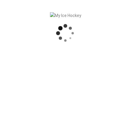
RECENT POSTS
SPIELE SYNCHRONISATION INKL. RESULTATE
STARKE PARTNERSCHAFT – GERETSRIED RIVER RATS
„EIN BLICK AUF DAS WETTKAMPFMANAGEMENT“ MIT GERD GRUBER, EISHOCKEY AKADEMIE STEIERMARK