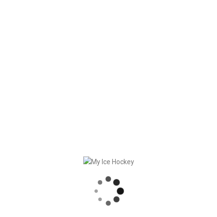
Hockey
.
Vielen Dank, liebe Coaches, Betreuer, Spieler und
Staffmitglieder!
RECENT POSTS
SPIELE SYNCHRONISATION INKL. RESULTATE
STARKE PARTNERSCHAFT – GERETSRIED RIVER RATS