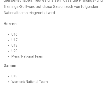
gearbeitet haben, freut es uns sehr, dass die Planungs- und
Trainings-Software auf diese Saison auch von folgenden
Nationalteams eingesetzt wird:
Herren
U16
U17
U18
U20
Mens‘ National Team
Damen
U18
Women’s National Team