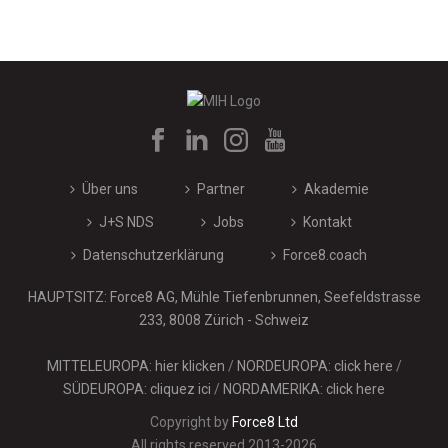
Über uns
Partner
Akademie
J+S NDS
Jobs
Kontakt
Datenschutzerklärung
Force8.coach
HAUPTSITZ: Force8 AG, Mühle Tiefenbrunnen, Seefeldstrasse
233, 8008 Zürich - Schweiz
MITTELEUROPA: hier klicken
/
NORDEUROPA: click here
/
SÜDEUROPA: cliquez ici
/
NORDAMERIKA: click here
Copyright by
Force8 Ltd
All rights reserved 2013-2026