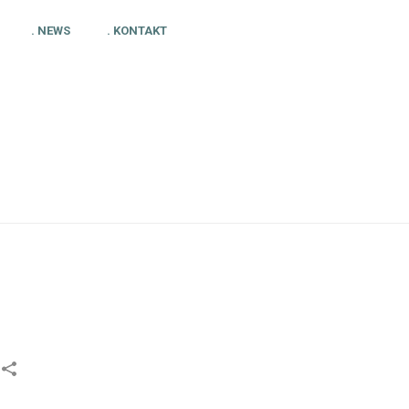
. NEWS
. KONTAKT
HOME
»
MY ICE HOCKEY ZAHLEN ZUR SAISON 24/25