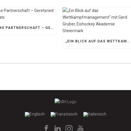
STARKE PARTNERSCHAFT – GERETSRIED RIVER RATS
„EIN BLICK AUF DAS WETTKAMPFMANAGEMENT“ MIT GERD GRUBER, EISHOCKEY AKADEMIE STEIERMARK