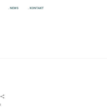
. NEWS
. KONTAKT
HOME
»
MY ICE HOCKEY: CHRISTIAN FRANZ
n