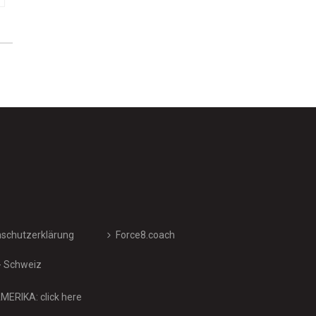
schutzerklärung
Force8.coach
- Schweiz
ERIKA: click here