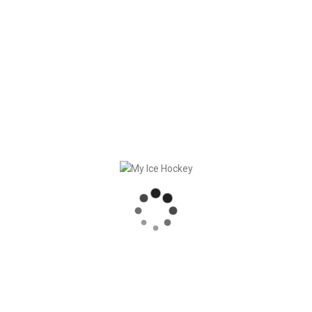
trainiert werden darf, bietet das Spieler-Journal von My Ice Hoc
Trainings
können im
Spieler-Journal eingetragen
, nach Intensi
 werden. So behalten der Spieler und der Coach die Übersicht.
hockey/demoaccess/
RECENT POSTS
STARKE PARTNERSCHAFT – GERETSRIED RIVER RATS
„EIN BLICK AUF DAS WETTKAMPFMANAGEMENT“ MIT GERD GRUBER, EISHOCKEY AKADEMIE STEIERMARK