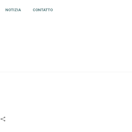
NOTIZIA
CONTATTO
HOME
»
TESTIMONIANZA HC MILANO DEVILS