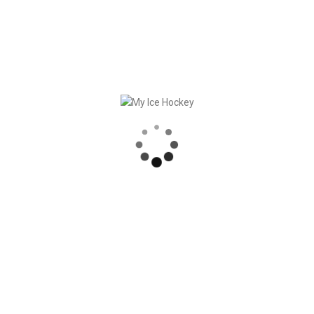
Citation de
Gabriele Fumagalli
:
« Avec cette solution moderne, nous augmentons l’efficacité
et la transparence au sein de notre club tout en permettant à
nos membres, entraîneurs et parents de vivre une
expérience sportive encore plus agréable et mieux
organisée »
.
RECENT POSTS
SYNCHRONISATION DES MATCHS, RÉSULTATS COMPRIS
PARTENARIAT SOLIDE – GERETSRIED RIVER RATS