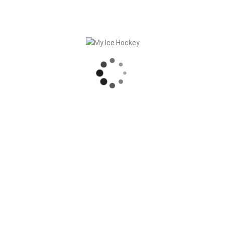
My Ice Hockey unterstützt die Jungeisbären!
RECENT POSTS
SYNCHRONISATION DES MATCHS, RÉSULTATS COMPRIS
PARTENARIAT SOLIDE – GERETSRIED RIVER RATS
„EIN BLICK AUF DAS WETTKAMPFMANAGEMENT“ MIT GERD GRUBER, EISHOCKEY AKADEMIE STEIERMARK