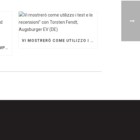
VI MOSTRERÒ COME UTILIZZO I TEST E LE RECENSIONI” CON TORSTEN FENDT, AUGSBURGER EV (DE)
„EIN BLICK AUF DAS WETTKAMPFMANAGEMENT“ MIT GERD GRUBER, EISHOCKEY AKADEMIE STEIERMARK