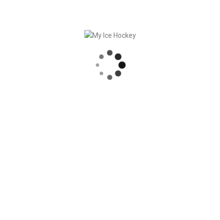
Clicca qui per il podcast
RECENT POSTS
SINCRONIZZAZIONE DELLE PARTITE, COMPRESI I RISULTATI
SOLIDA COLLABORAZIONE – GERETSRIED RIVER RATS
„EIN BLICK AUF DAS WETTKAMPFMANAGEMENT“ MIT GERD GRUBER, EISHOCKEY AKADEMIE STEIERMARK