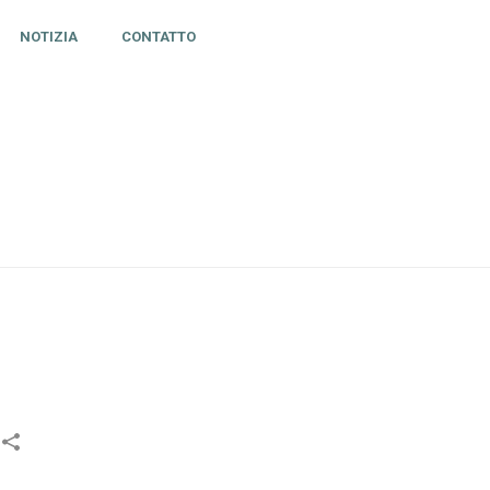
NOTIZIA
CONTATTO
HOME
»
CIFRE – STAGIONE 25/26