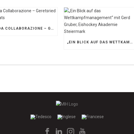
SOLIDA COLLABORAZIONE – GERETSRIED RIVER RATS
„EIN BLICK AUF DAS WETTKAMPFMANAGEMENT“ MIT GERD GRUBER, EISHOCKEY AKADEMIE STEIERMARK