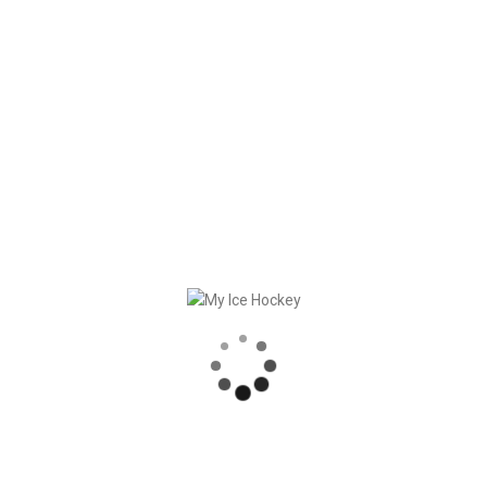
In
Prodotti
Posted
Marzo 26, 2026
Aggiornamento dell’app
mobile My Ice Hockey
Player: sincronizzazione
del calendario
Ora puoi sincronizzare il tuo calendario
personale anche tramite la nostra app
mobile My Ice Hockey Player (prima era
possibile solo tramite l’app web). Inoltre: i
numeri di maglia vengono [...]
READ MORE