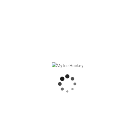
In
Prodotti
Posted
Agosto 11, 2021
Piattaforma aiutanti
Abbiamo aggiunto un nuovo modulo a My
Ice Hockey: la piattaforma aiutanti. Con
questa piattaforma potete facilmente
gestire l’organizzazione della partita
(penalty box, scorekeeper, [...]
READ MORE