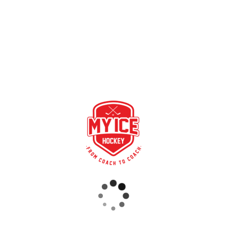
Wir heissen die
SC Langnau Young Tigers
ganz herzlich
Willkommen in der My Ice Hockey Familie.
Ab der Saison 2016/17 werden die Trainings der Young
Tigers über My Ice Hockey geplant und administriert sowie
die Spielerdossiers elektronisch geführt.
RECENT POSTS
SPIELE SYNCHRONISATION INKL. RESULTATE
STARKE PARTNERSCHAFT – GERETSRIED RIVER RATS