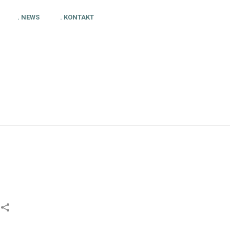
. NEWS
. KONTAKT
HOME
»
HELFER PLATTFORM