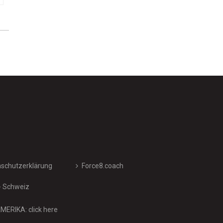
schutzerklärung
Force8.coach
- Schweiz
ERIKA: click here