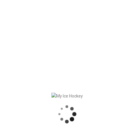
Beantrage jetzt eine kostenlose Demo-Vollversion und
teste es selber aus.
RECENT POSTS
SPIELE SYNCHRONISATION INKL. RESULTATE
STARKE PARTNERSCHAFT – GERETSRIED RIVER RATS