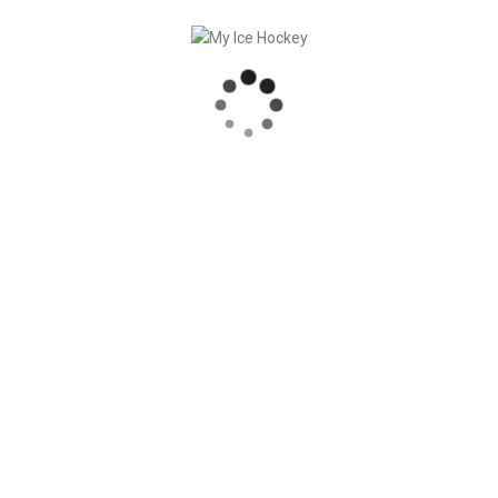
RECENT POSTS
SPIELE SYNCHRONISATION INKL. RESULTATE
STARKE PARTNERSCHAFT – GERETSRIED RIVER RATS
„EIN BLICK AUF DAS WETTKAMPFMANAGEMENT“ MIT GERD GRUBER, EISHOCKEY AKADEMIE STEIERMARK