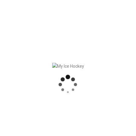
In
Manière générale
Posted
juillet 11, 2022
Team Event
Enfin – après une éternité – nous avons
rencontré notre super équipe de
développeurs à Lisbonne (PT). En plus
des ateliers productifs, nous n’avons pas
négligé la bonne [...]
READ MORE