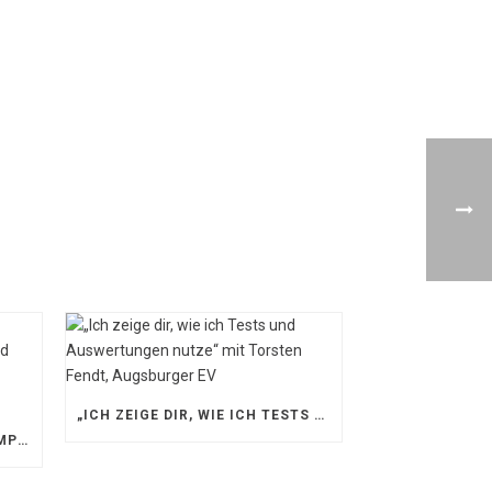
„ICH ZEIGE DIR, WIE ICH TESTS UND AUSWERTUNGEN NUTZE“ MIT TORSTEN FENDT, AUGSBURGER EV
„EIN BLICK AUF DAS WETTKAMPFMANAGEMENT“ MIT GERD GRUBER, EISHOCKEY AKADEMIE STEIERMARK