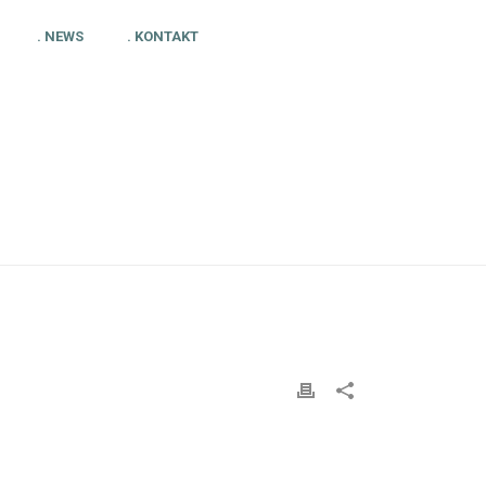
. NEWS
. KONTAKT
HOME
»
FAQS
»
– TEAMS – ADRESSBUCH