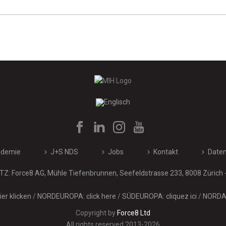
ademie
J+S NDS
Jobs
Kontakt
Daten
Z: Force8 AG, Mühle Tiefenbrunnen, Seefeldstrasse 233, 8008 Zürich 
er klicken
/
NORDEUROPA: click here
/
SÜDEUROPA: cliquez ici
/
NORDAM
Copyright by
Force8 Ltd
All rights reserved 2013-2026